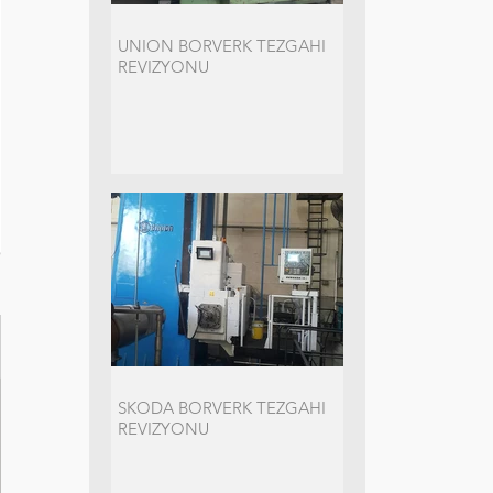
UNION BORVERK TEZGAHI
REVIZYONU
SKODA BORVERK TEZGAHI
REVIZYONU