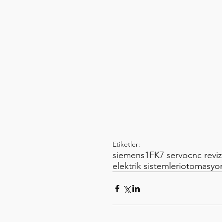
Etiketler:
siemens
1FK7 servo
cnc revi
elektrik sistemleri
otomasyon