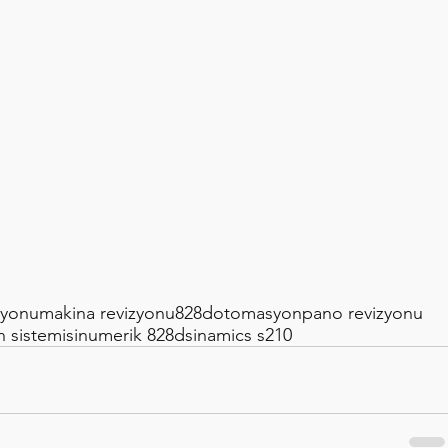
zyonu
makina revizyonu
828d
otomasyon
pano revizyonu
 sistemi
sinumerik 828d
sinamics s210