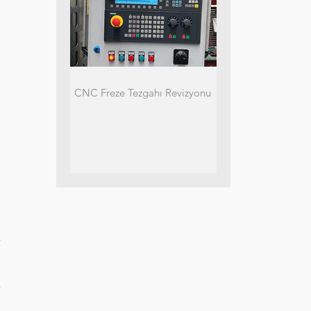
CNC Freze Tezgahı Revizyonu