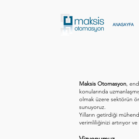
ANASAYFA
Maksis Otomasyon
, end
konularında uzmanlaşmış,
olmak üzere sektörün önd
sunuyoruz.
Yılların getirdiği mühend
verimliliğinizi artırıyor 
Vizyonumuz