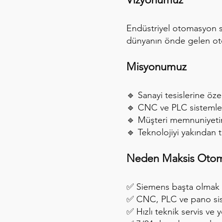
Endüstriyel otomasyon se
dünyanın önde gelen oto
Misyonumuz
🔹 Sanayi tesislerine öze
🔹 CNC ve PLC sistemler
🔹 Müşteri memnuniyetini
🔹 Teknolojiyi yakından 
Neden Maksis Oto
✅ Siemens başta olmak ü
✅ CNC, PLC ve pano sis
✅ Hızlı teknik servis ve