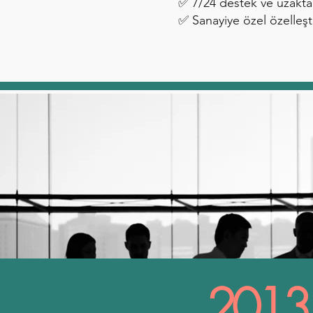
✅ 7/24 destek ve uzakta
✅ Sanayiye özel özelleşt
2013