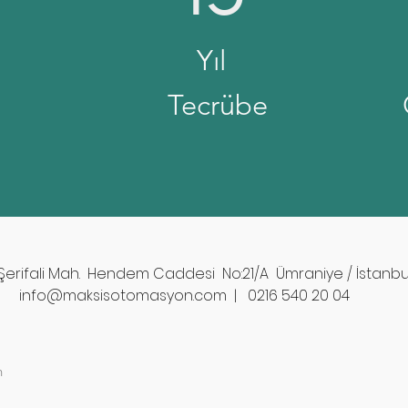
Yıl
Tecrübe
Şerifali Mah. Hendem Caddesi No:21/A Ümraniye / İstanbu
info@maksisotomasyon.com | 0216 540 20 04
n