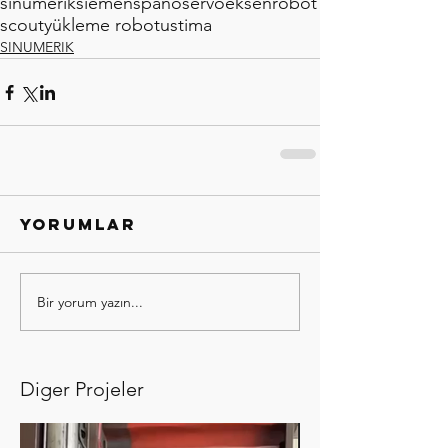
sinumerik
siemens
pano
servo
eksen
robot
scout
yükleme robotu
stima
SINUMERIK
Yorumlar
Bir yorum yazın...
Diger Projeler