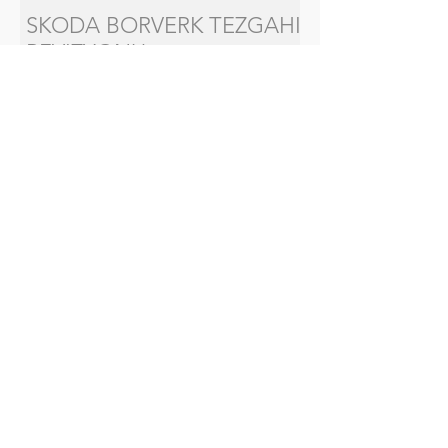
SKODA BORVERK TEZGAHI
REVIZYONU
SIMTEX TAŞLAMA
TEZGAHI REVIZYONU