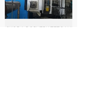
SKODA BORVERK TEZGAHI
REVIZYONU