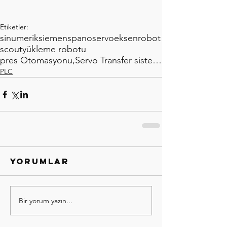
Etiketler:
sinumerik
siemens
pano
servo
eksen
robot
scout
yükleme robotu
pres Otomasyonu,Servo Transfer sistemi, siemens ,s
PLC
Yorumlar
Bir yorum yazın...