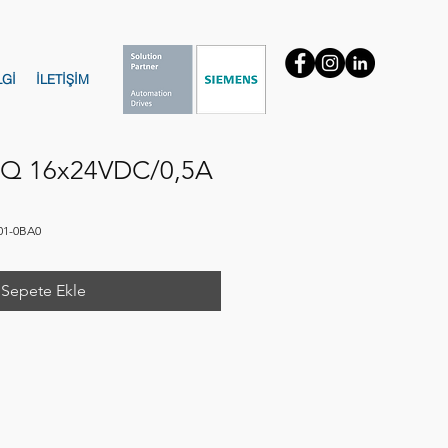
LGİ
İLETİŞİM
DQ 16x24VDC/0,5A
01-0BA0
Sepete Ekle