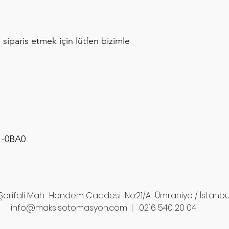
i siparis etmek için lütfen bizimle
1-0BA0
Şerifali Mah. Hendem Caddesi No:21/A Ümraniye / İstanbu
info@maksisotomasyon.com | 0216 540 20 04